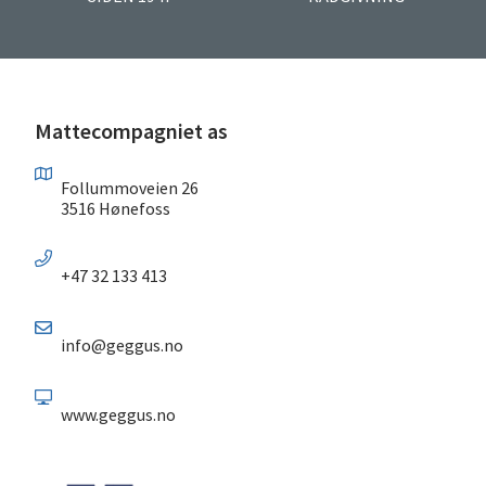
Mattecompagniet as
Follummoveien 26
3516 Hønefoss
+47 32 133 413
info@geggus.no
www.geggus.no