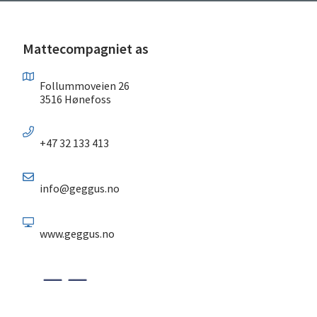
Mattecompagniet as
Follummoveien 26
3516 Hønefoss
+47 32 133 413
info@geggus.no
www.geggus.no