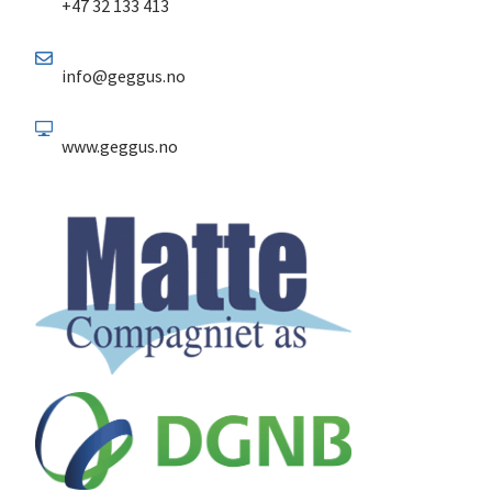
+47 32 133 413
info@geggus.no
www.geggus.no