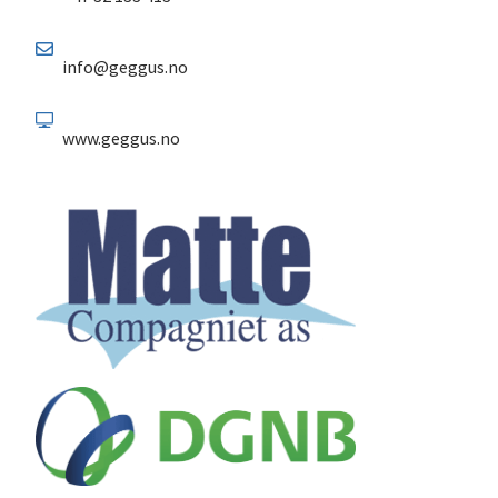
info@geggus.no
www.geggus.no