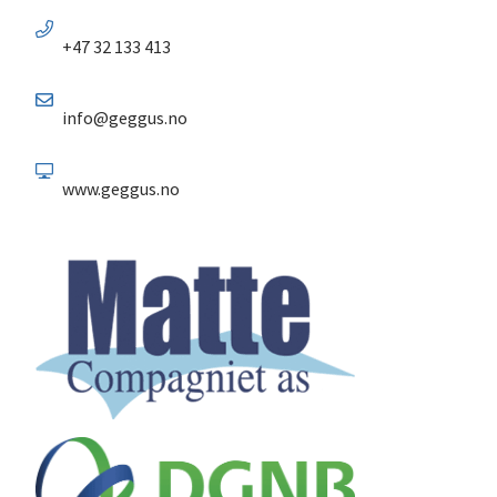
+47 32 133 413
info@geggus.no
www.geggus.no