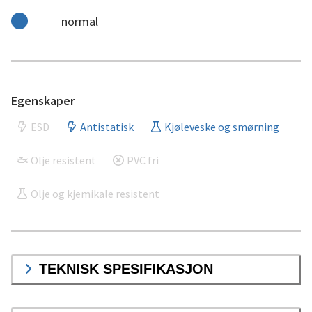
normal
Egenskaper
ESD
Antistatisk
Kjøleveske og smørning
Olje resistent
PVC fri
Olje og kjemikale resistent
TEKNISK SPESIFIKASJON