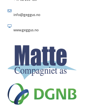
info@geggus.no
www.geggus.no