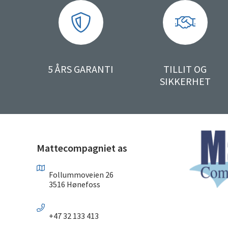
5 ÅRS GARANTI
TILLIT OG
SIKKERHET
Mattecompagniet as
Follummoveien 26
3516 Hønefoss
+47 32 133 413