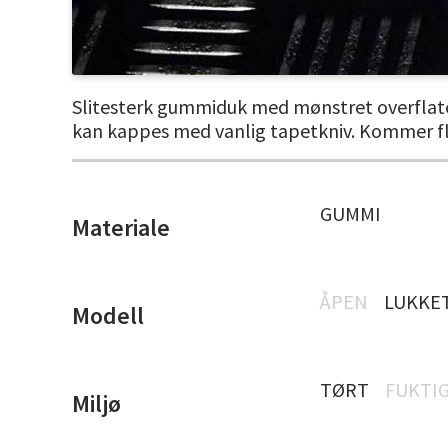
Slitesterk gummiduk med mønstret overflate f
kan kappes med vanlig tapetkniv. Kommer fle
GUMMI
Materiale
ÅPEN
LUKKE
Modell
TØRT
FUKTI
Miljø