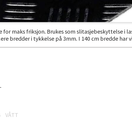
or maks friksjon. Brukes som slitasjebeskyttelse i la
re bredder i tykkelse på 3mm. I 140 cm bredde har v
T
G
VÅTT