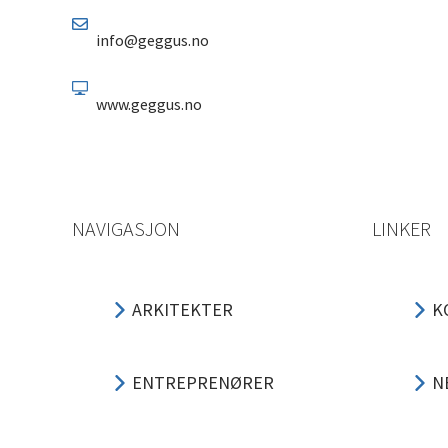
info@geggus.no
www.geggus.no
NAVIGASJON
LINKER
ARKITEKTER
K
ENTREPRENØRER
N