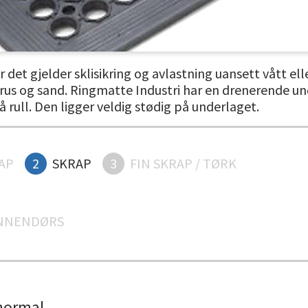
 det gjelder sklisikring og avlastning uansett vått ell
grus og sand. Ringmatte Industri har en drenerende u
å rull. Den ligger veldig stødig på underlaget.
AP
2
SKRAP
3
FIN SKRAP / TØRK
NNENDØRS
normal