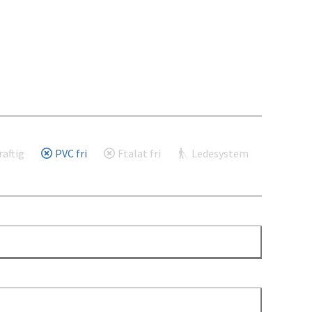
aftig
PVC fri
Ftalat fri
Ledesystem