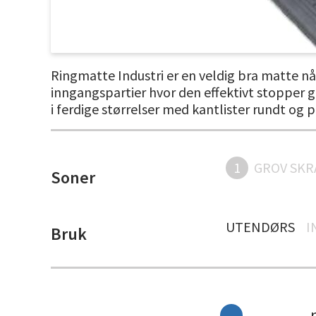
Ringmatte Industri er en veldig bra matte når
inngangspartier hvor den effektivt stopper 
i ferdige størrelser med kantlister rundt og p
1
GROV SKR
Soner
UTENDØRS
I
Bruk