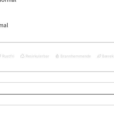
mal
Rustfri
Resirkulerbar
Brannhemmende
Bærekr