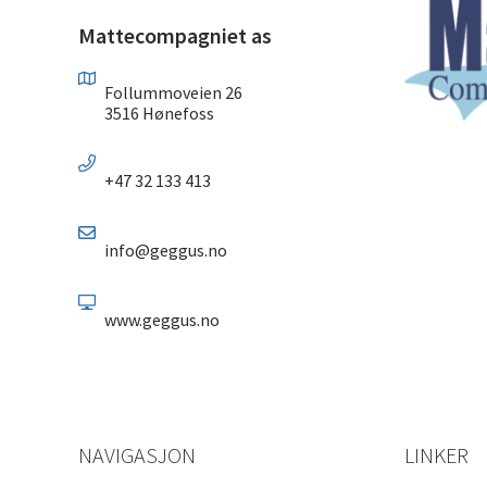
Mattecompagniet as
Follummoveien 26
3516 Hønefoss
+47 32 133 413
info@geggus.no
www.geggus.no
NAVIGASJON
LINKER