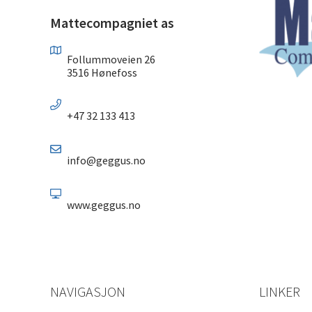
Mattecompagniet as
Follummoveien 26
3516 Hønefoss
+47 32 133 413
info@geggus.no
www.geggus.no
NAVIGASJON
LINKER