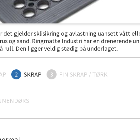
 det gjelder sklisikring og avlastning uansett vått ell
grus og sand. Ringmatte Industri har en drenerende u
å rull. Den ligger veldig stødig på underlaget.
AP
2
SKRAP
3
FIN SKRAP / TØRK
NNENDØRS
normal