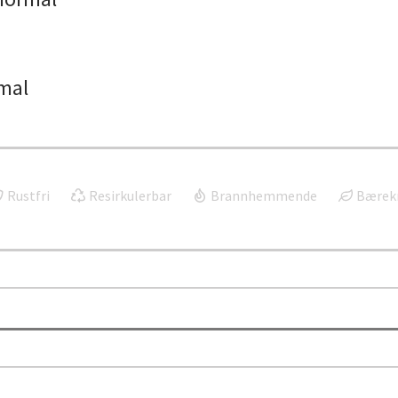
mal
Rustfri
Resirkulerbar
Brannhemmende
Bærekr