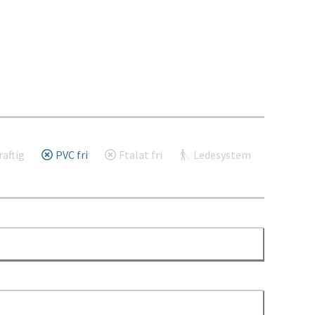
aftig
PVC fri
Ftalat fri
Ledesystem