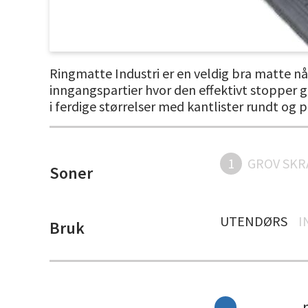
Ringmatte Industri er en veldig bra matte når
inngangspartier hvor den effektivt stopper 
i ferdige størrelser med kantlister rundt og p
1
GROV SKR
Soner
UTENDØRS
I
Bruk