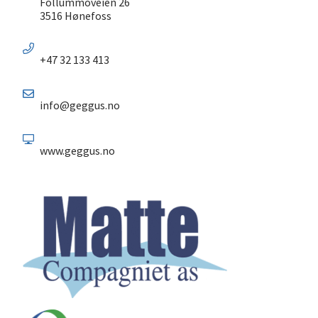
Follummoveien 26
3516 Hønefoss
+47 32 133 413
info@geggus.no
www.geggus.no