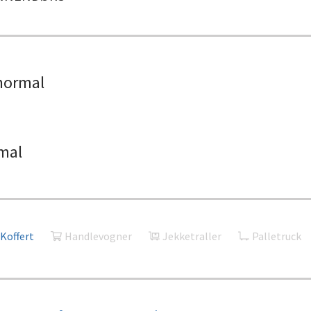
normal
mal
Koffert
Handlevogner
Jekketraller
Palletruck