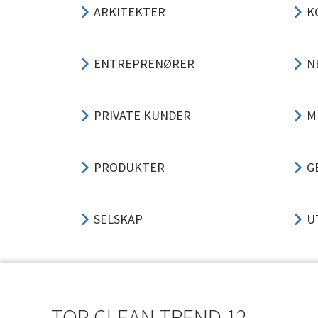
ARKITEKTER
K
ENTREPRENØRER
N
PRIVATE KUNDER
M
PRODUKTER
G
SELSKAP
U
SUPPORT
P
TOP CLEAN TREND 12