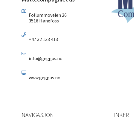
Follummoveien 26
3516 Hønefoss
+47 32 133 413
info@geggus.no
www.geggus.no
NAVIGASJON
LINKER