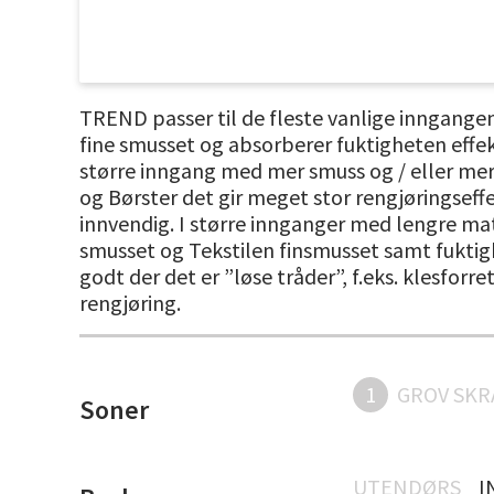
TREND passer til de fleste vanlige inngangen
fine smusset og absorberer fuktigheten effekt
større inngang med mer smuss og / eller mer 
og Børster det gir meget stor rengjøringseffek
innvendig. I større innganger med lengre ma
smusset og Tekstilen finsmusset samt fuktigh
godt der det er ”løse tråder”, f.eks. klesfor
rengjøring.
1
GROV SKR
Soner
UTENDØRS
I