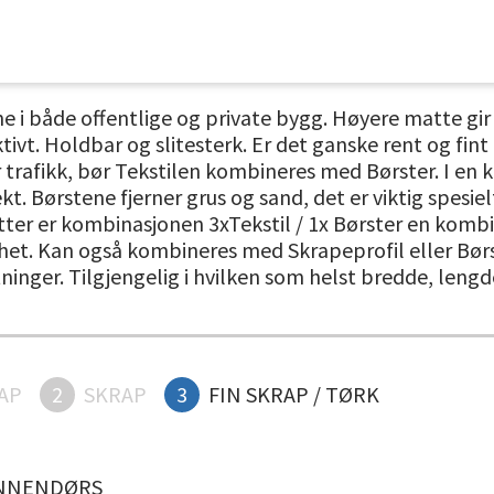
e i både offentlige og private bygg. Høyere matte gir 
ivt. Holdbar og slitesterk. Er det ganske rent og fint
trafikk, bør Tekstilen kombineres med Børster. I en 
t. Børstene fjerner grus og sand, det er viktig spesiel
tter er kombinasjonen 3xTekstil / 1x Børster en kombi
et. Kan også kombineres med Skrapeprofil eller Børst
retninger. Tilgjengelig i hvilken som helst bredde, len
AP
2
SKRAP
3
FIN SKRAP / TØRK
NNENDØRS