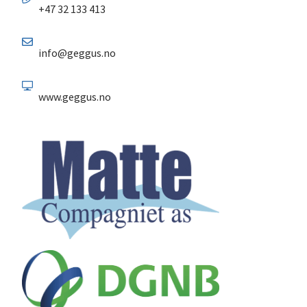
+47 32 133 413
info@geggus.no
www.geggus.no