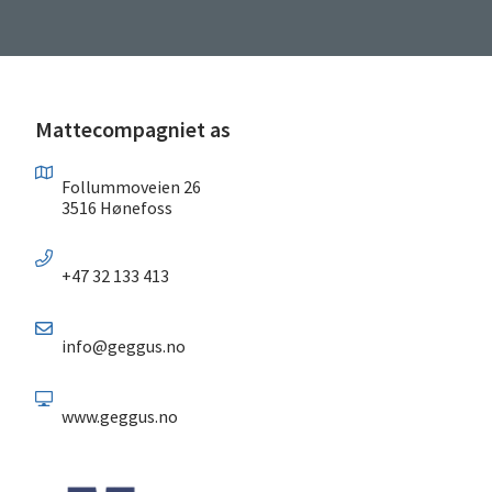
Mattecompagniet as
Follummoveien 26
3516 Hønefoss
+47 32 133 413
info@geggus.no
www.geggus.no