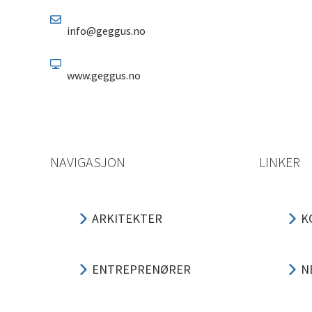
info@geggus.no
www.geggus.no
NAVIGASJON
LINKER
ARKITEKTER
K
ENTREPRENØRER
N