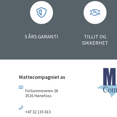
5 ÅRS GARANTI
TILLIT OG
SIKKERHET
Mattecompagniet as
Follummoveien 26
3516 Hønefoss
+47 32 133 413