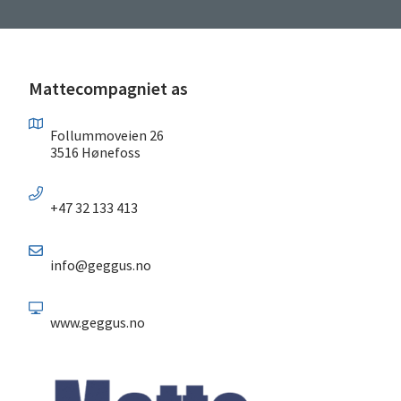
Mattecompagniet as
Follummoveien 26
3516 Hønefoss
+47 32 133 413
info@geggus.no
www.geggus.no