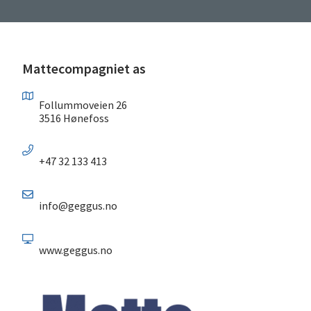
Mattecompagniet as
Follummoveien 26
3516 Hønefoss
+47 32 133 413
info@geggus.no
www.geggus.no