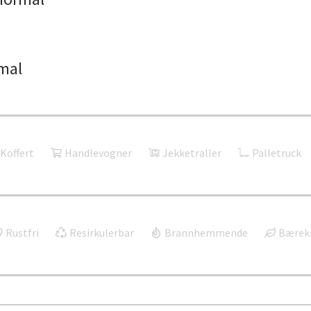
mal
Koffert
Handlevogner
Jekketraller
Palletruck
Rustfri
Resirkulerbar
Brannhemmende
Bærekr