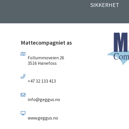
SIKKERHET
Mattecompagniet as
Follummoveien 26
3516 Hønefoss
+47 32 133 413
info@geggus.no
www.geggus.no