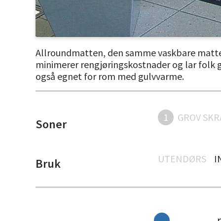
Allroundmatten, den samme vaskbare matten 
minimerer rengjøringskostnader og lar folk gå
også egnet for rom med gulvvarme.
1
GROV SKR
Soner
UTENDØRS
I
Bruk