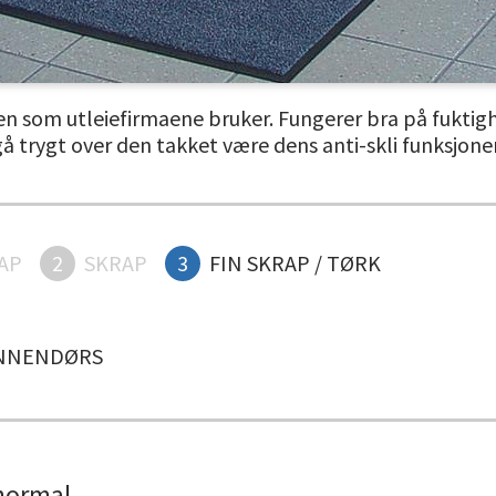
som utleiefirmaene bruker. Fungerer bra på fuktigh
 trygt over den takket være dens anti-skli funksjoner.
AP
2
SKRAP
3
FIN SKRAP / TØRK
NNENDØRS
normal