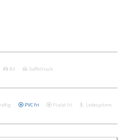
Bil
Gaffeltruck
aftig
PVC fri
Ftalat fri
Ledesystem