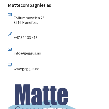
Mattecompagniet as
Follummoveien 26
3516 Hønefoss
+47 32 133 413
info@geggus.no
www.geggus.no