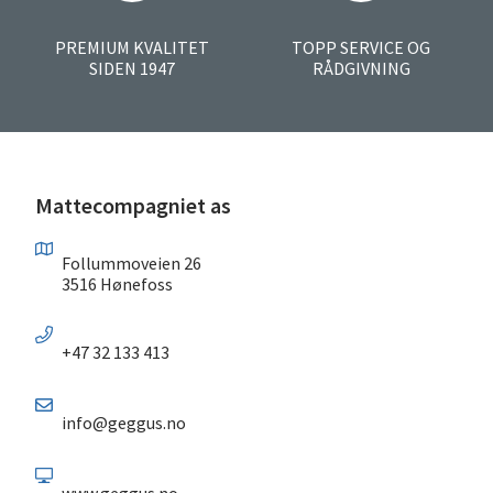
PREMIUM KVALITET
TOPP SERVICE OG
SIDEN 1947
RÅDGIVNING
Mattecompagniet as
Follummoveien 26
3516 Hønefoss
+47 32 133 413
info@geggus.no
www.geggus.no