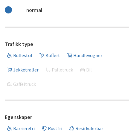
normal
Trafikk type
Rullestol
Koffert
Handlevogner
Jekketraller
Palletruck
Bil
Gaffeltruck
Egenskaper
Barrierefri
Rustfri
Resirkulerbar