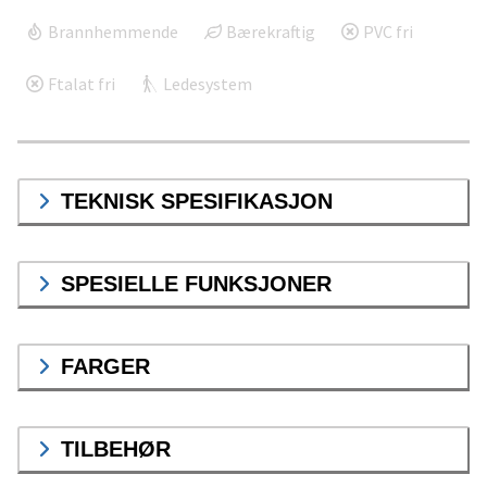
Brannhemmende
Bærekraftig
PVC fri
Ftalat fri
Ledesystem
TEKNISK SPESIFIKASJON
SPESIELLE FUNKSJONER
FARGER
TILBEHØR