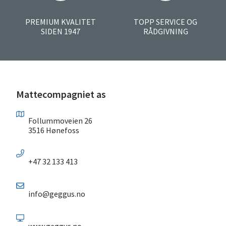
PREMIUM KVALITET
TOPP SERVICE OG
SIDEN 1947
RÅDGIVNING
Mattecompagniet as
Follummoveien 26
3516 Hønefoss
+47 32 133 413
info@geggus.no
www.geggus.no