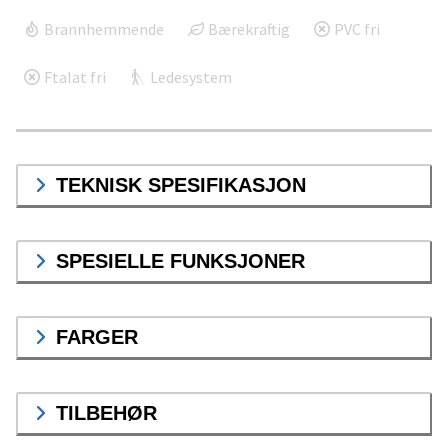
Brannhemmende
Bærekraftig
PVC fri
Ftalat fri
Ledesystem
TEKNISK SPESIFIKASJON
SPESIELLE FUNKSJONER
FARGER
TILBEHØR