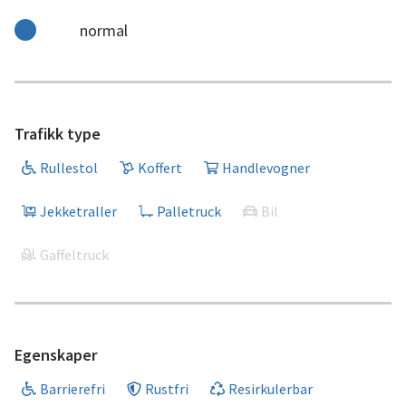
normal
Trafikk type
Rullestol
Koffert
Handlevogner
Jekketraller
Palletruck
Bil
Gaffeltruck
Egenskaper
Barrierefri
Rustfri
Resirkulerbar