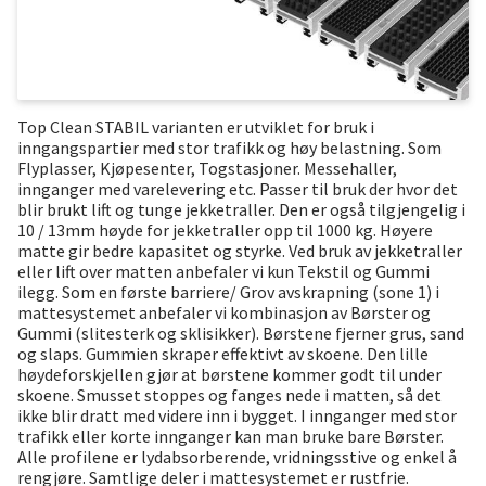
Top Clean STABIL varianten er utviklet for bruk i
inngangspartier med stor trafikk og høy belastning. Som
Flyplasser, Kjøpesenter, Togstasjoner. Messehaller,
innganger med varelevering etc. Passer til bruk der hvor det
blir brukt lift og tunge jekketraller. Den er også tilgjengelig i
10 / 13mm høyde for jekketraller opp til 1000 kg. Høyere
matte gir bedre kapasitet og styrke. Ved bruk av jekketraller
eller lift over matten anbefaler vi kun Tekstil og Gummi
ilegg. Som en første barriere/ Grov avskrapning (sone 1) i
mattesystemet anbefaler vi kombinasjon av Børster og
Gummi (slitesterk og sklisikker). Børstene fjerner grus, sand
og slaps. Gummien skraper effektivt av skoene. Den lille
høydeforskjellen gjør at børstene kommer godt til under
skoene. Smusset stoppes og fanges nede i matten, så det
ikke blir dratt med videre inn i bygget. I innganger med stor
trafikk eller korte innganger kan man bruke bare Børster.
Alle profilene er lydabsorberende, vridningsstive og enkel å
rengjøre. Samtlige deler i mattesystemet er rustfrie.