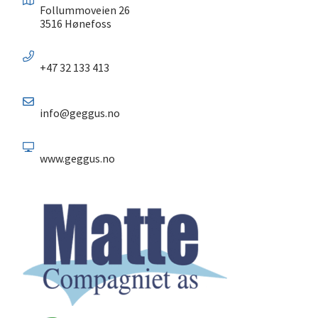
Follummoveien 26
3516 Hønefoss
+47 32 133 413
info@geggus.no
www.geggus.no