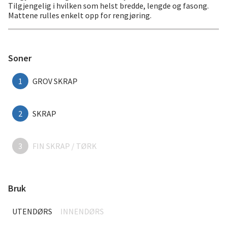
Tilgjengelig i hvilken som helst bredde, lengde og fasong.
Mattene rulles enkelt opp for rengjøring.
Soner
1
GROV SKRAP
2
SKRAP
3
FIN SKRAP / TØRK
Bruk
UTENDØRS
INNENDØRS