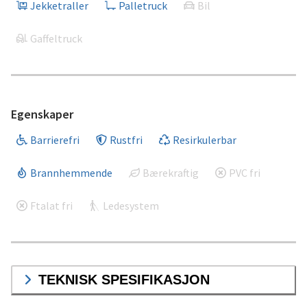
Jekketraller
Palletruck
Bil
Gaffeltruck
Egenskaper
Barrierefri
Rustfri
Resirkulerbar
Brannhemmende
Bærekraftig
PVC fri
Ftalat fri
Ledesystem
TEKNISK SPESIFIKASJON