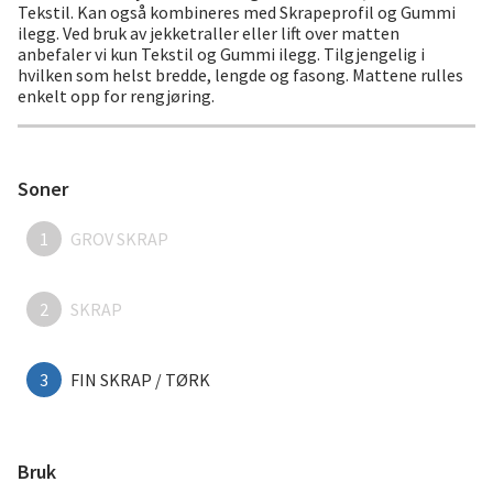
Tekstil. Kan også kombineres med Skrapeprofil og Gummi
ilegg. Ved bruk av jekketraller eller lift over matten
anbefaler vi kun Tekstil og Gummi ilegg. Tilgjengelig i
hvilken som helst bredde, lengde og fasong. Mattene rulles
enkelt opp for rengjøring.
Soner
1
GROV SKRAP
2
SKRAP
3
FIN SKRAP / TØRK
Bruk