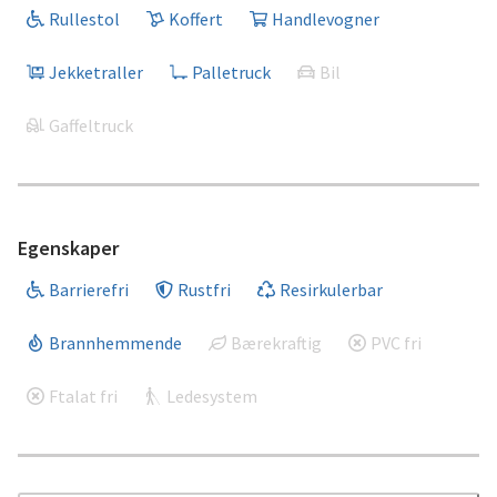
Rullestol
Koffert
Handlevogner
Jekketraller
Palletruck
Bil
Gaffeltruck
Egenskaper
Barrierefri
Rustfri
Resirkulerbar
Brannhemmende
Bærekraftig
PVC fri
Ftalat fri
Ledesystem