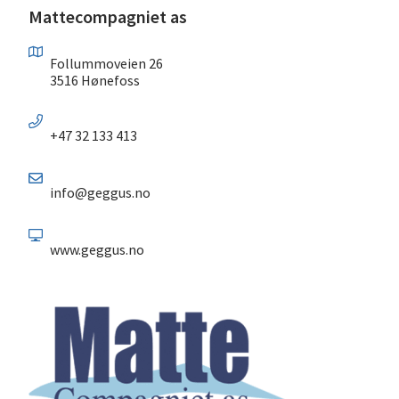
Mattecompagniet as
Follummoveien 26
3516 Hønefoss
+47 32 133 413
info@geggus.no
www.geggus.no