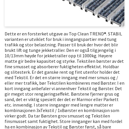
Dette er en forsterket utgave av Top Clean TREND®. STABIL
varianten er utviklet for bruk i inngangspartier med tung
trafikk og stor belastning. Passer til bruk der hvor det blir
brukt lift og tunge jekketraller. Den er også tilgjengelig i
10/13mm høyde for jekketraller opp til 1000kg. Høyere
matte gir bedre kapasitet og styrke. Tekstilen børster av det
fine smusset og absorberer fuktigheten effektivt. Holdbar
og slitesterk. Er det ganske rent og fint utenfor holder det
med Tekstil. Er det en større inngang med mer smuss og /
eller mer trafikk, bør Tekstilen kombineres med Børster. I en
kort inngang anbefaler vi annenhver Tekstil og Børster. Det
gir meget stor rengjøringseffekt. Børstene fjerner grus og
sand, det er viktig spesielt der det er Marmor eller Parkett
etc. innvendig. I større innganger med lengre matter er
kombinasjonen 3xTekstil / 1xBørster en kombinasjon som
virker godt. Da tar Børsten grov smusset og Tekstilen
finsmusset samt fuktighet. Store innganger kan med fordel
ha en kombinasjon av Tekstil og Børster først, så bare