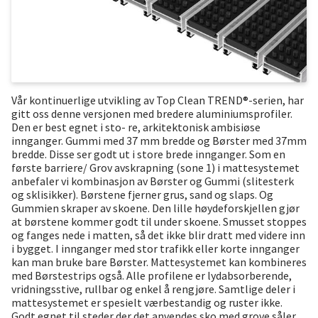
Vår kontinuerlige utvikling av Top Clean TREND®-serien, har
gitt oss denne versjonen med bredere aluminiumsprofiler.
Den er best egnet i sto- re, arkitektonisk ambisiøse
innganger. Gummi med 37 mm bredde og Børster med 37mm
bredde. Disse ser godt ut i store brede innganger. Som en
første barriere/ Grov avskrapning (sone 1) i mattesystemet
anbefaler vi kombinasjon av Børster og Gummi (slitesterk
og sklisikker). Børstene fjerner grus, sand og slaps. Og
Gummien skraper av skoene. Den lille høydeforskjellen gjør
at børstene kommer godt til under skoene. Smusset stoppes
og fanges nede i matten, så det ikke blir dratt med videre inn
i bygget. I innganger med stor trafikk eller korte innganger
kan man bruke bare Børster. Mattesystemet kan kombineres
med Børstestrips også. Alle profilene er lydabsorberende,
vridningsstive, rullbar og enkel å rengjøre. Samtlige deler i
mattesystemet er spesielt værbestandig og ruster ikke.
Godt egnet til steder der det anvendes sko med grove såler,