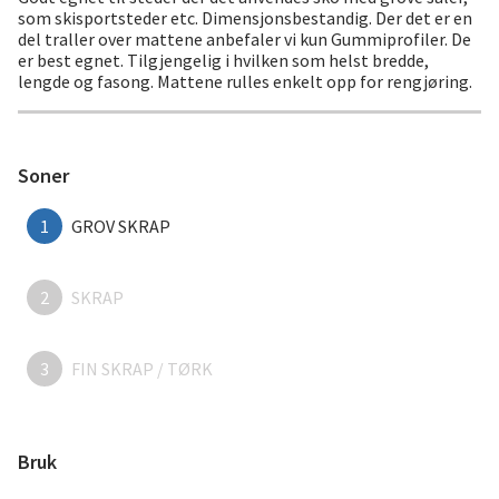
som skisportsteder etc. Dimensjonsbestandig. Der det er en
del traller over mattene anbefaler vi kun Gummiprofiler. De
er best egnet. Tilgjengelig i hvilken som helst bredde,
lengde og fasong. Mattene rulles enkelt opp for rengjøring.
Soner
1
GROV SKRAP
2
SKRAP
3
FIN SKRAP / TØRK
Bruk