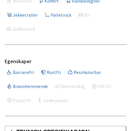
Rullestol
Koffert
Handlevogner
Jekketraller
Palletruck
Bil
Gaffeltruck
Egenskaper
Barrierefri
Rustfri
Resirkulerbar
Brannhemmende
Bærekraftig
PVC fri
Ftalat fri
Ledesystem