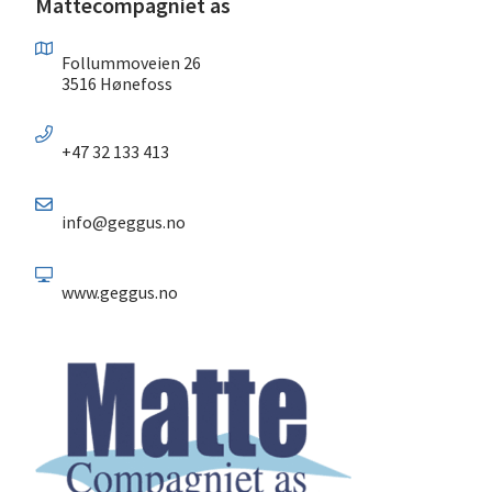
Mattecompagniet as
Follummoveien 26
3516 Hønefoss
+47 32 133 413
info@geggus.no
www.geggus.no