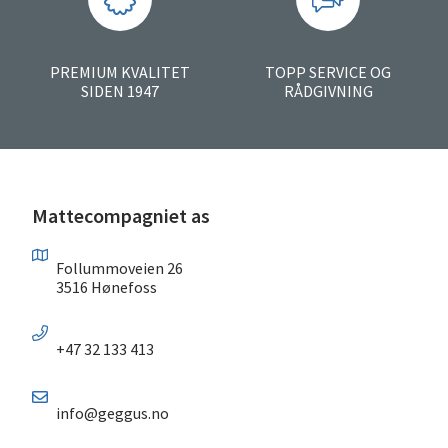
PREMIUM KVALITET
TOPP SERVICE OG
SIDEN 1947
RÅDGIVNING
Mattecompagniet as
Follummoveien 26
3516 Hønefoss
+47 32 133 413
info@geggus.no