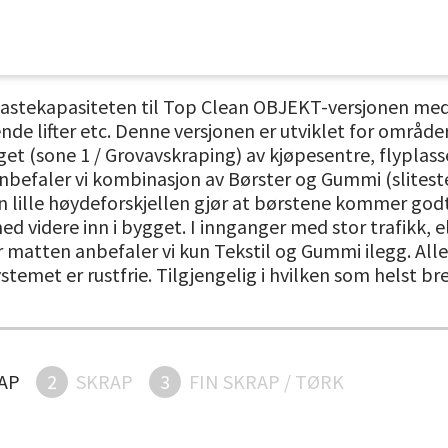
lastekapasiteten til Top Clean OBJEKT-versjonen med 
ende lifter etc. Denne versjonen er utviklet for områd
et (sone 1 / Grovavskraping) av kjøpesentre, flyplass
befaler vi kombinasjon av Børster og Gummi (slitester
 lille høydeforskjellen gjør at børstene kommer god
med videre inn i bygget. I innganger med stor trafikk,
ver matten anbefaler vi kun Tekstil og Gummi ilegg. Al
stemet er rustfrie. Tilgjengelig i hvilken som helst b
AP
2
SKRAP
3
FIN SKRAP / TØRK