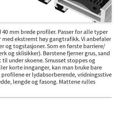
40 mm brede profiler. Passer for alle typer
er med ekstremt høy gangtrafikk. Vi anbefaler
er og togstasjoner. Som en første barriere/
k og sklisikker). Børstene fjerner grus, sand
t til under skoene. Smusset stoppes og
 eller korte innganger, kan man bruke bare
le profilene er lydabsorberende, vridningsstive
redde, lengde og fasong. Mattene rulles