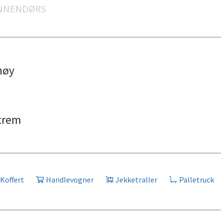
NNENDØRS
høy
trem
Koffert
Handlevogner
Jekketraller
Palletruck