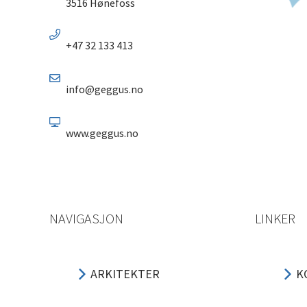
3516 Hønefoss
+47 32 133 413
info@geggus.no
www.geggus.no
NAVIGASJON
LINKER
ARKITEKTER
K