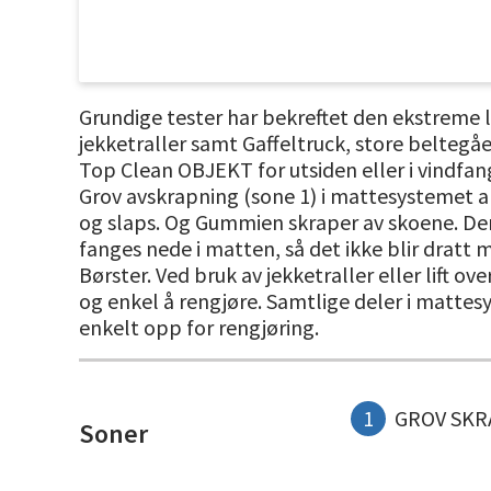
Grundige tester har bekreftet den ekstreme 
jekketraller samt Gaffeltruck, store beltegå
Top Clean OBJEKT for utsiden eller i vindfang
Grov avskrapning (sone 1) i mattesystemet an
og slaps. Og Gummien skraper av skoene. Den
fanges nede i matten, så det ikke blir dratt 
Børster. Ved bruk av jekketraller eller lift o
og enkel å rengjøre. Samtlige deler i mattesy
enkelt opp for rengjøring.
1
GROV SKR
Soner