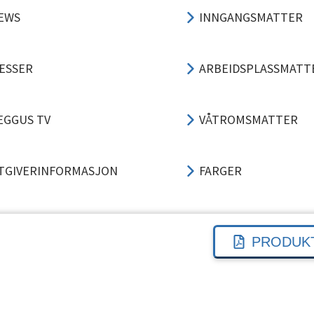
EWS
INNGANGSMATTER
ESSER
ARBEIDSPLASSMATT
EGGUS TV
VÅTROMSMATTER
TGIVERINFORMASJON
FARGER
ERSONVERN
3-TRINNS LØSNING
PRODUK
VTALEVILKÅR
TRINNLYDSDEMPING