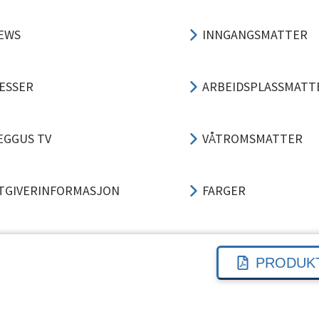
EWS
INNGANGSMATTER
ESSER
ARBEIDSPLASSMATT
EGGUS TV
VÅTROMSMATTER
TGIVERINFORMASJON
FARGER
ERSONVERN
3-TRINNS LØSNING
PRODUK
VTALEVILKÅR
TRINNLYDSDEMPING