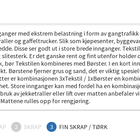
anger med ekstrem belastning i form av gangtrafikk e
raller og gaffeltrucker. Slik som kjøpesenter, byggev
de. Disse ser godt ut i store brede innganger. Teksti
slitesterk. Er det ganske rent og fint utenfor holder 
, bør Tekstilen kombineres med Børster. I en kort in
t. Børstene fjerner grus og sand, det er viktig spesiel
tter er kombinasjonen 3xTekstil / 1xBørster en kombin
et. Store innganger kan med fordel ha en kombinasjon 
k av jekketraller eller lift over matten anbefaler vi 
Mattene rulles opp for rengjøring.
AP
2
SKRAP
3
FIN SKRAP / TØRK