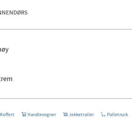
NNENDØRS
høy
trem
Koffert
Handlevogner
Jekketraller
Palletruck