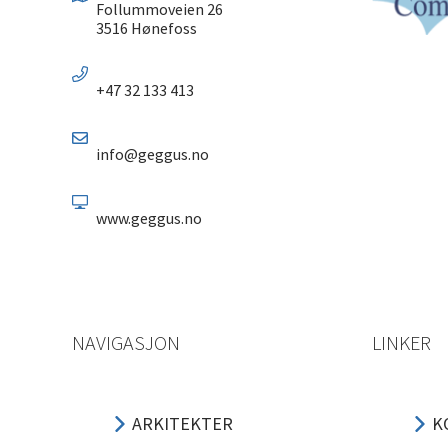
Follummoveien 26
3516 Hønefoss
+47 32 133 413
info@geggus.no
www.geggus.no
NAVIGASJON
LINKER
ARKITEKTER
K