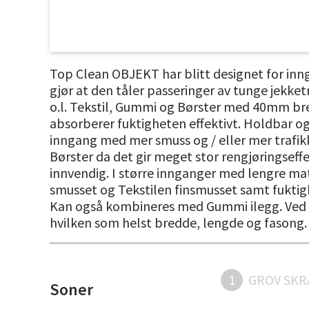
Top Clean OBJEKT har blitt designet for inng
gjør at den tåler passeringer av tunge jekket
o.l. Tekstil, Gummi og Børster med 40mm bred
absorberer fuktigheten effektivt. Holdbar og 
inngang med mer smuss og / eller mer trafikk
Børster da det gir meget stor rengjøringseffek
innvendig. I større innganger med lengre ma
smusset og Tekstilen finsmusset samt fuktigh
Kan også kombineres med Gummi ilegg. Ved bru
hvilken som helst bredde, lengde og fasong. 
1
GROV SKR
Soner