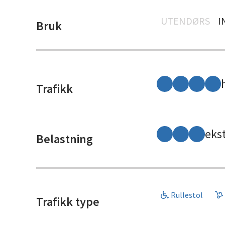
UTENDØRS
I
Bruk
Trafikk
eks
Belastning
Rullestol
Trafikk type